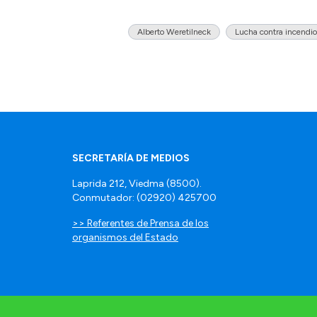
Alberto Weretilneck
Lucha contra incendio
SECRETARÍA DE MEDIOS
Laprida 212, Viedma (8500).
Conmutador: (02920) 425700
>> Referentes de Prensa de los
organismos del Estado