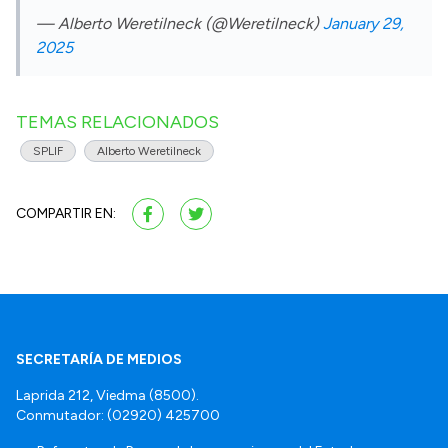
— Alberto Weretilneck (@Weretilneck)
January 29,
2025
TEMAS RELACIONADOS
SPLIF
Alberto Weretilneck
COMPARTIR EN:
SECRETARÍA DE MEDIOS
Laprida 212, Viedma (8500).
Conmutador: (02920) 425700