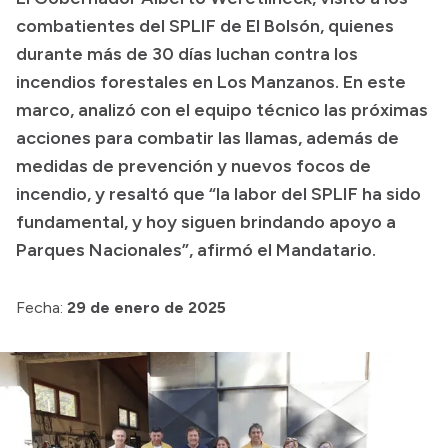
combatientes del SPLIF de El Bolsón, quienes
Presupuesto
durante más de 30 días luchan contra los
Boletín Oficial
incendios forestales en Los Manzanos. En este
Compras y licitaciones
marco, analizó con el equipo técnico las próximas
acciones para combatir las llamas, además de
Consulta de expedientes
medidas de prevención y nuevos focos de
Consulta de pago a proveedores
incendio, y resaltó que “la labor del SPLIF ha sido
Convocatorias
fundamental, y hoy siguen brindando apoyo a
Intranet
Parques Nacionales”, afirmó el Mandatario.
Login
Fecha:
29 de enero de 2025