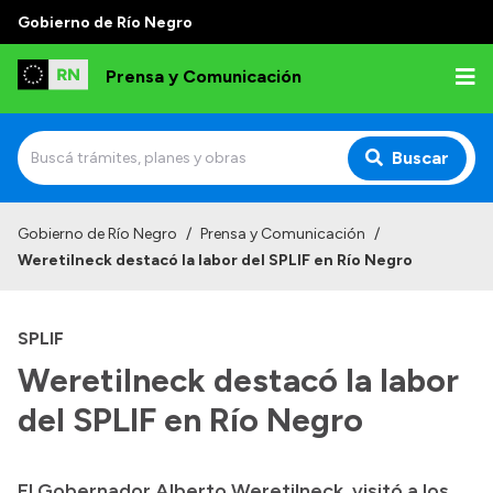
Gobierno de Río Negro
Prensa y Comunicación
Buscar
Inicio
Gobierno de Río Negro
/
Prensa y Comunicación
/
Weretilneck destacó la labor del SPLIF en Río Negro
Institucional
Autoridades
SPLIF
Referentes de prensa
Weretilneck destacó la labor
Archivo de noticias
del SPLIF en Río Negro
El Gobernador Alberto Weretilneck, visitó a los
Transparencia