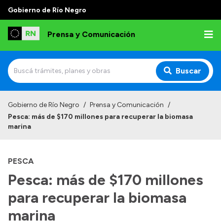
Gobierno de Río Negro
Prensa y Comunicación
Buscar
Inicio
Gobierno de Río Negro
/
Prensa y Comunicación
/
Pesca: más de $170 millones para recuperar la biomasa
Institucional
marina
Autoridades
PESCA
Referentes de prensa
Pesca: más de $170 millones
Archivo de noticias
para recuperar la biomasa
marina
Transparencia