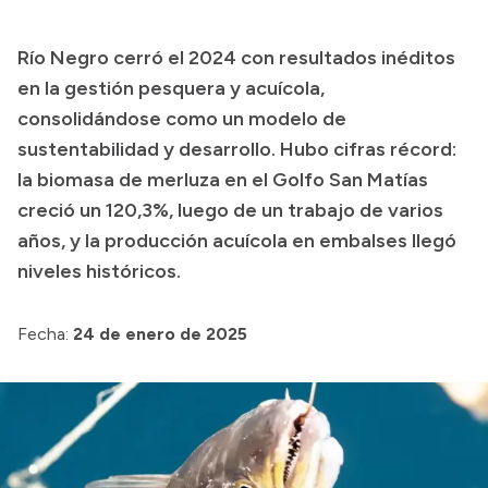
Presupuesto
Río Negro cerró el 2024 con resultados inéditos
Boletín Oficial
en la gestión pesquera y acuícola,
Compras y licitaciones
consolidándose como un modelo de
sustentabilidad y desarrollo. Hubo cifras récord:
Consulta de expedientes
la biomasa de merluza en el Golfo San Matías
Consulta de pago a proveedores
creció un 120,3%, luego de un trabajo de varios
Convocatorias
años, y la producción acuícola en embalses llegó
Intranet
niveles históricos.
Login
Fecha:
24 de enero de 2025