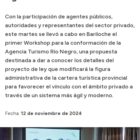
Presupuesto
Con la participación de agentes públicos,
Boletín Oficial
autoridades y representantes del sector privado,
Compras y licitaciones
este martes se llevó a cabo en Bariloche el
primer Workshop para la conformación de la
Consulta de expedientes
Agencia Turismo Río Negro, una propuesta
Consulta de pago a proveedores
destinada a dar a conocer los detalles del
Convocatorias
proyecto de ley que modificará la figura
Intranet
administrativa de la cartera turística provincial
Login
para favorecer el vínculo con el ámbito privado a
través de un sistema más ágil y moderno.
Fecha:
12 de noviembre de 2024