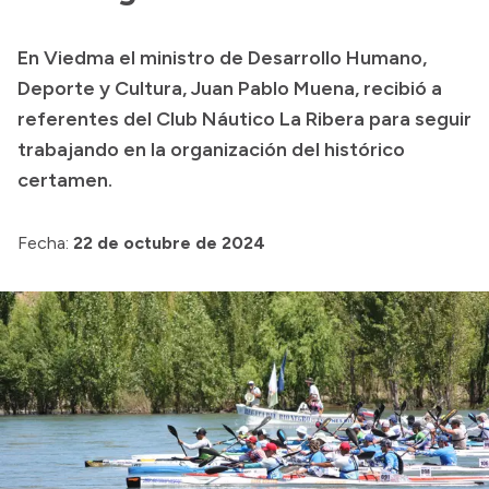
Presupuesto
En Viedma el ministro de Desarrollo Humano,
Boletín Oficial
Deporte y Cultura, Juan Pablo Muena, recibió a
Compras y licitaciones
referentes del Club Náutico La Ribera para seguir
trabajando en la organización del histórico
Consulta de expedientes
certamen.
Consulta de pago a proveedores
Convocatorias
Fecha:
22 de octubre de 2024
Intranet
Login