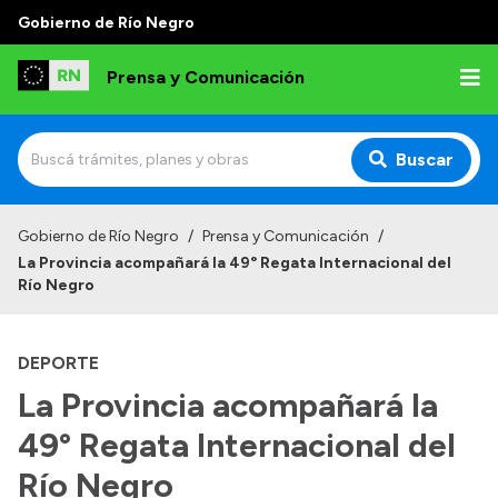
Gobierno de Río Negro
Prensa y Comunicación
Buscar
Inicio
Gobierno de Río Negro
/
Prensa y Comunicación
/
La Provincia acompañará la 49° Regata Internacional del
Institucional
Río Negro
Autoridades
DEPORTE
Referentes de prensa
La Provincia acompañará la
Archivo de noticias
49° Regata Internacional del
Río Negro
Transparencia