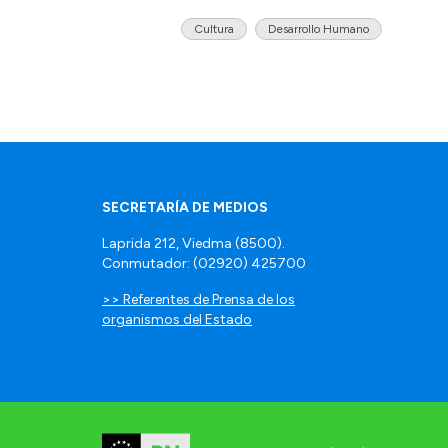
Cultura
Desarrollo Humano
SECRETARÍA DE MEDIOS
Laprida 212, Viedma (8500).
Conmutador: (02920) 425700
>> Referentes de Prensa de los
organismos del Estado