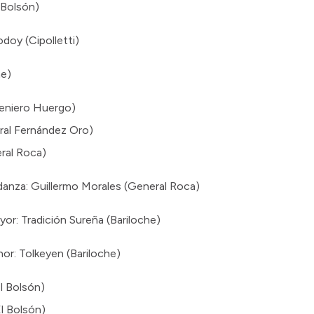
 Bolsón)
doy (Cipolletti)
he)
geniero Huergo)
ral Fernández Oro)
ral Roca)
nza: Guillermo Morales (General Roca)
: Tradición Sureña (Bariloche)
r: Tolkeyen (Bariloche)
l Bolsón)
El Bolsón)