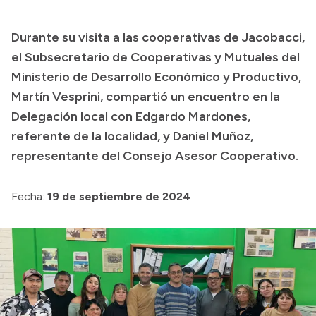
Presupuesto
Durante su visita a las cooperativas de Jacobacci,
Boletín Oficial
el Subsecretario de Cooperativas y Mutuales del
Compras y licitaciones
Ministerio de Desarrollo Económico y Productivo,
Martín Vesprini, compartió un encuentro en la
Consulta de expedientes
Delegación local con Edgardo Mardones,
Consulta de pago a proveedores
referente de la localidad, y Daniel Muñoz,
Convocatorias
representante del Consejo Asesor Cooperativo.
Intranet
Login
Fecha:
19 de septiembre de 2024