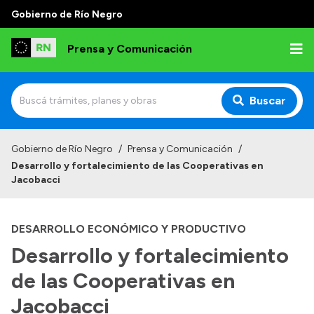
Gobierno de Río Negro
Prensa y Comunicación
Buscar
Inicio
Gobierno de Río Negro
/
Prensa y Comunicación
/
Desarrollo y fortalecimiento de las Cooperativas en
Institucional
Jacobacci
Autoridades
DESARROLLO ECONÓMICO Y PRODUCTIVO
Referentes de prensa
Desarrollo y fortalecimiento
Archivo de noticias
de las Cooperativas en
Jacobacci
Transparencia