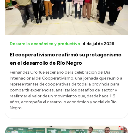
Presupuesto
Boletín Oficial
Compras y licitaciones
Consulta de expedientes
Desarrollo económico y productivo
4 de jul de 2026
Consulta de pago a proveedores
El cooperativismo reafirmó su protagonismo
Convocatorias
en el desarrollo de Río Negro
Intranet
Fernández Oro fue escenario de la celebración del Día
Internacional del Cooperativismo, una jornada que reunió a
Login
representantes de cooperativas de toda la provincia para
compartir experiencias, analizar los desafíos del sector y
reafirmar el valor de un movimiento que, desde hace 119
años, acompaña el desarrollo económico y social de Río
Negro.