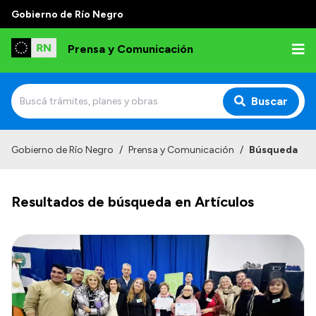
Gobierno de Río Negro
Prensa y Comunicación
Buscar
Inicio
Gobierno de Río Negro
/
Prensa y Comunicación
/
Búsqueda
Institucional
Resultados de búsqueda en Artículos
Autoridades
Referentes de prensa
Archivo de noticias
Transparencia