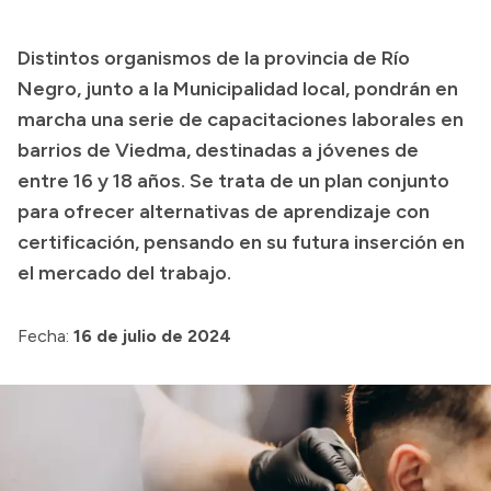
Presupuesto
Distintos organismos de la provincia de Río
Boletín Oficial
Negro, junto a la Municipalidad local, pondrán en
Compras y licitaciones
marcha una serie de capacitaciones laborales en
barrios de Viedma, destinadas a jóvenes de
Consulta de expedientes
entre 16 y 18 años. Se trata de un plan conjunto
Consulta de pago a proveedores
para ofrecer alternativas de aprendizaje con
Convocatorias
certificación, pensando en su futura inserción en
Intranet
el mercado del trabajo.
Login
Fecha:
16 de julio de 2024