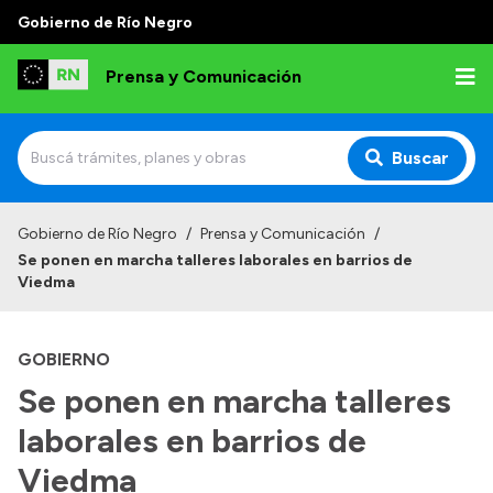
Gobierno de Río Negro
Prensa y Comunicación
Buscar
Inicio
Gobierno de Río Negro
/
Prensa y Comunicación
/
Se ponen en marcha talleres laborales en barrios de
Institucional
Viedma
Autoridades
GOBIERNO
Referentes de prensa
Se ponen en marcha talleres
Archivo de noticias
laborales en barrios de
Viedma
Transparencia