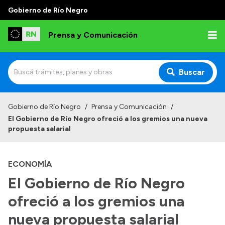
Gobierno de Río Negro
Prensa y Comunicación
Buscar
Inicio
Gobierno de Río Negro
/
Prensa y Comunicación
/
El Gobierno de Río Negro ofreció a los gremios una nueva
Institucional
propuesta salarial
Autoridades
ECONOMÍA
Referentes de prensa
El Gobierno de Río Negro
Archivo de noticias
ofreció a los gremios una
nueva propuesta salarial
Transparencia