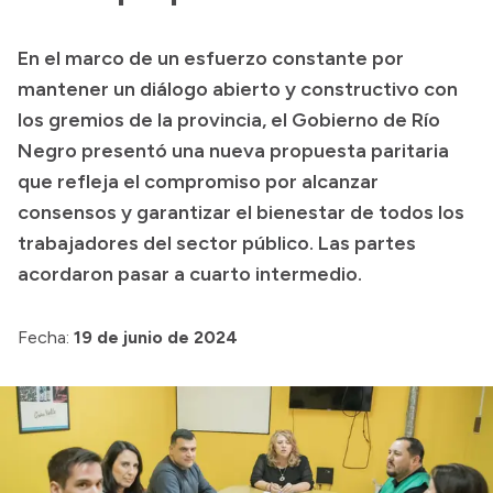
Presupuesto
En el marco de un esfuerzo constante por
Boletín Oficial
mantener un diálogo abierto y constructivo con
Compras y licitaciones
los gremios de la provincia, el Gobierno de Río
Negro presentó una nueva propuesta paritaria
Consulta de expedientes
que refleja el compromiso por alcanzar
Consulta de pago a proveedores
consensos y garantizar el bienestar de todos los
Convocatorias
trabajadores del sector público. Las partes
Intranet
acordaron pasar a cuarto intermedio.
Login
Fecha:
19 de junio de 2024