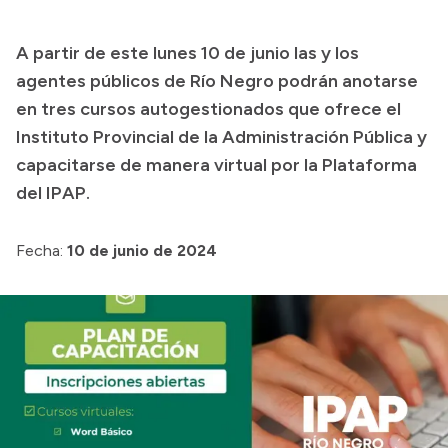
Presupuesto
A partir de este lunes 10 de junio las y los
Boletín Oficial
agentes públicos de Río Negro podrán anotarse
Compras y licitaciones
en tres cursos autogestionados que ofrece el
Instituto Provincial de la Administración Pública y
Consulta de expedientes
capacitarse de manera virtual por la Plataforma
Consulta de pago a proveedores
del IPAP.
Convocatorias
Intranet
Fecha:
10 de junio de 2024
Login