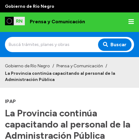
Gobierno de Río Negro
Prensa y Comunicación
Buscar
Inicio
Gobierno de Río Negro
/
Prensa y Comunicación
/
La Provincia continúa capacitando al personal de la
Institucional
Administración Pública
Autoridades
IPAP
Referentes de prensa
La Provincia continúa
Archivo de noticias
capacitando al personal de la
Administración Pública
Transparencia