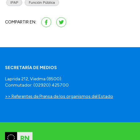
IPAP
Función Pública
COMPARTIR EN:
SECRETARÍA DE MEDIOS
Laprida 212, Viedma (8500).
Conmutador: (02920) 425700
>> Referentes de Prensa de los organismos del Estado