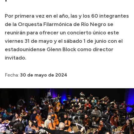
Presupuesto
Por primera vez en el año, las y los 60 integrantes
Boletín Oficial
de la Orquesta Filarmónica de Río Negro se
Compras y licitaciones
reunirán para ofrecer un concierto único este
viernes 31 de mayo y el sábado 1 de junio con el
Consulta de expedientes
estadounidense Glenn Block como director
Consulta de pago a proveedores
invitado.
Convocatorias
Intranet
Fecha:
30 de mayo de 2024
Login