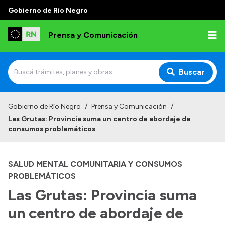
Gobierno de Río Negro
Prensa y Comunicación
Buscar
Inicio
Gobierno de Río Negro
/
Prensa y Comunicación
/
Las Grutas: Provincia suma un centro de abordaje de
Institucional
consumos problemáticos
Autoridades
SALUD MENTAL COMUNITARIA Y CONSUMOS
Referentes de prensa
PROBLEMÁTICOS
Archivo de noticias
Las Grutas: Provincia suma
un centro de abordaje de
Transparencia