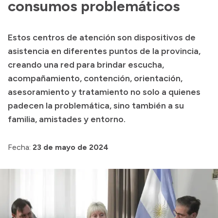
consumos problemáticos
Presupuesto
Boletín Oficial
Estos centros de atención son dispositivos de
asistencia en diferentes puntos de la provincia,
Compras y licitaciones
creando una red para brindar escucha,
Consulta de expedientes
acompañamiento, contención, orientación,
Consulta de pago a proveedores
asesoramiento y tratamiento no solo a quienes
Convocatorias
padecen la problemática, sino también a su
Intranet
familia, amistades y entorno.
Login
Fecha:
23 de mayo de 2024