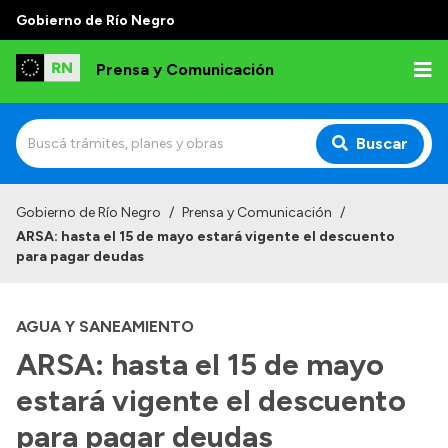
Gobierno de Río Negro
Prensa y Comunicación
Buscar
Inicio
Gobierno de Río Negro
/
Prensa y Comunicación
/
ARSA: hasta el 15 de mayo estará vigente el descuento
Institucional
para pagar deudas
Autoridades
AGUA Y SANEAMIENTO
Referentes de prensa
ARSA: hasta el 15 de mayo
Archivo de noticias
estará vigente el descuento
para pagar deudas
Transparencia