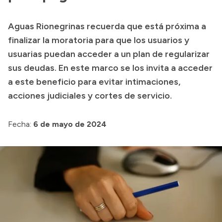
Presupuesto
Aguas Rionegrinas recuerda que está próxima a
Boletín Oficial
finalizar la moratoria para que los usuarios y
Compras y licitaciones
usuarias puedan acceder a un plan de regularizar
sus deudas. En este marco se los invita a acceder
Consulta de expedientes
a este beneficio para evitar intimaciones,
Consulta de pago a proveedores
acciones judiciales y cortes de servicio.
Convocatorias
Intranet
Fecha:
6 de mayo de 2024
Login