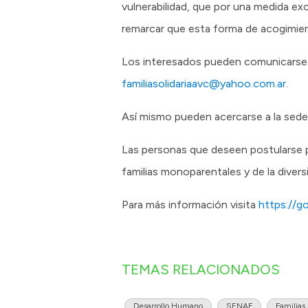
vulnerabilidad, que por una medida ex
remarcar que esta forma de acogimie
Los interesados pueden comunicarse 
familiasolidariaavc@yahoo.com.ar
.
Así mismo pueden acercarse a la sede 
Las personas que deseen postularse pa
familias monoparentales y de la divers
Para más información visita
https://go
TEMAS RELACIONADOS
Desarrollo Humano
SENAF
Familias 