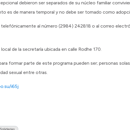
cepcional debieron ser separados de su núcleo familiar convivi
nto es de manera temporal y no debe ser tomado como adopci
telefónicamente al número (2984) 242818 o al correo electr
local de la secretaría ubicada en calle Rodhe 170.
ra formar parte de este programa pueden ser; personas solas, 
idad sexual entre otras.
o.su/i65j
Solidarias