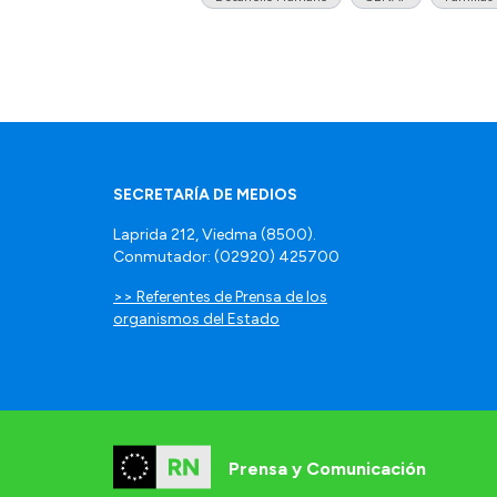
SECRETARÍA DE MEDIOS
Laprida 212, Viedma (8500).
Conmutador: (02920) 425700
>> Referentes de Prensa de los
organismos del Estado
Prensa y Comunicación