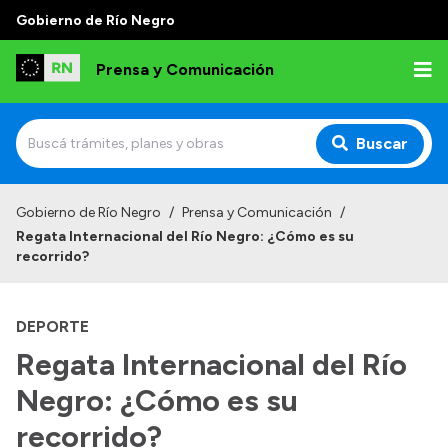
Gobierno de Río Negro
Prensa y Comunicación
Buscar
Inicio
Gobierno de Río Negro
/
Prensa y Comunicación
/
Regata Internacional del Río Negro: ¿Cómo es su
Institucional
recorrido?
Autoridades
DEPORTE
Referentes de prensa
Regata Internacional del Río
Archivo de noticias
Negro: ¿Cómo es su
recorrido?
Transparencia