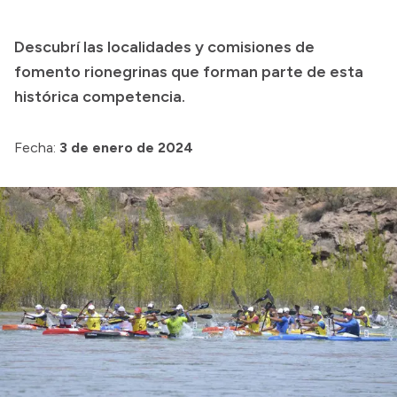
Presupuesto
Descubrí las localidades y comisiones de
Boletín Oficial
fomento rionegrinas que forman parte de esta
Compras y licitaciones
histórica competencia.
Consulta de expedientes
Fecha:
3 de enero de 2024
Consulta de pago a proveedores
Convocatorias
Intranet
Login