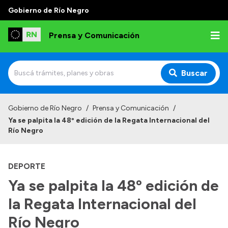
Gobierno de Río Negro
Prensa y Comunicación
Buscar
Inicio
Gobierno de Río Negro
/
Prensa y Comunicación
/
Ya se palpita la 48º edición de la Regata Internacional del
Institucional
Río Negro
Autoridades
DEPORTE
Referentes de prensa
Ya se palpita la 48º edición de
Archivo de noticias
la Regata Internacional del
Río Negro
Transparencia