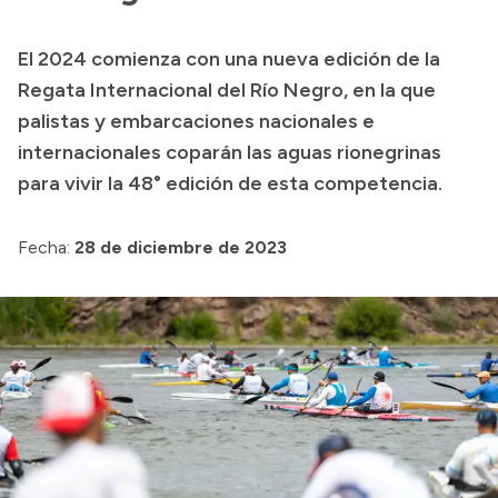
Presupuesto
El 2024 comienza con una nueva edición de la
Boletín Oficial
Regata Internacional del Río Negro, en la que
Compras y licitaciones
palistas y embarcaciones nacionales e
internacionales coparán las aguas rionegrinas
Consulta de expedientes
para vivir la 48° edición de esta competencia.
Consulta de pago a proveedores
Convocatorias
Fecha:
28 de diciembre de 2023
Intranet
Login