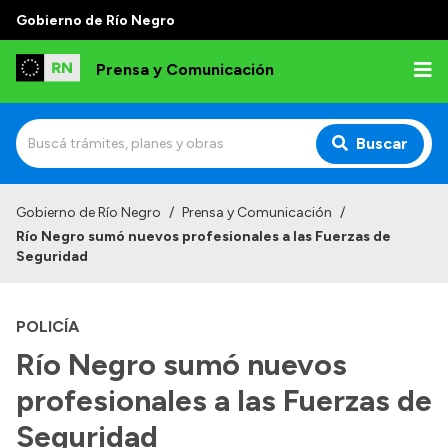
Gobierno de Río Negro
Prensa y Comunicación
Buscar
Inicio
Gobierno de Río Negro
/
Prensa y Comunicación
/
Río Negro sumó nuevos profesionales a las Fuerzas de
Institucional
Seguridad
Autoridades
POLICÍA
Referentes de prensa
Río Negro sumó nuevos
Archivo de noticias
profesionales a las Fuerzas de
Seguridad
Transparencia