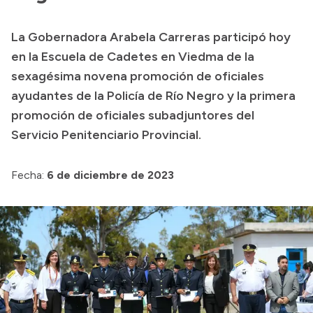
Presupuesto
La Gobernadora Arabela Carreras participó hoy
Boletín Oficial
en la Escuela de Cadetes en Viedma de la
Compras y licitaciones
sexagésima novena promoción de oficiales
ayudantes de la Policía de Río Negro y la primera
Consulta de expedientes
promoción de oficiales subadjuntores del
Consulta de pago a proveedores
Servicio Penitenciario Provincial.
Convocatorias
Intranet
Fecha:
6 de diciembre de 2023
Login