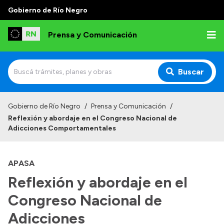
Gobierno de Río Negro
Prensa y Comunicación
Buscar
Inicio
Gobierno de Río Negro
/
Prensa y Comunicación
/
Reflexión y abordaje en el Congreso Nacional de
Institucional
Adicciones Comportamentales
Autoridades
APASA
Referentes de prensa
Reflexión y abordaje en el
Archivo de noticias
Congreso Nacional de
Adicciones
Transparencia