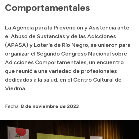
Comportamentales
Presupuesto
Boletín Oficial
La Agencia para la Prevención y Asistencia ante
Compras y licitaciones
el Abuso de Sustancias y de las Adicciones
Consulta de expedientes
(APASA) y Lotería de Río Negro, se unieron para
Consulta de pago a proveedores
organizar el Segundo Congreso Nacional sobre
Adicciones Comportamentales, un encuentro
Convocatorias
que reunió a una variedad de profesionales
Intranet
dedicados a la salud, en el Centro Cultural de
Login
Viedma.
Fecha:
8 de noviembre de 2023