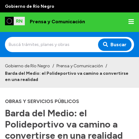
Gobierno de Río Negro
Prensa y Comunicación
Buscar
Inicio
Gobierno de Río Negro
/
Prensa y Comunicación
/
Barda del Medio: el Polideportivo va camino a convertirse
Institucional
en una realidad
Autoridades
OBRAS Y SERVICIOS PÚBLICOS
Referentes de prensa
Barda del Medio: el
Archivo de noticias
Polideportivo va camino a
convertirse en una realidad
Transparencia