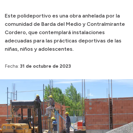
Presupuesto
Este polideportivo es una obra anhelada por la
Boletín Oficial
comunidad de Barda del Medio y Contralmirante
Compras y licitaciones
Cordero, que contemplará instalaciones
adecuadas para las prácticas deportivas de las
Consulta de expedientes
niñas, niños y adolescentes.
Consulta de pago a proveedores
Convocatorias
Fecha:
31 de octubre de 2023
Intranet
Login