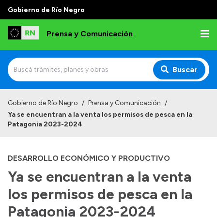
Gobierno de Río Negro
Prensa y Comunicación
Buscar
Inicio
Gobierno de Río Negro
/
Prensa y Comunicación
/
Ya se encuentran a la venta los permisos de pesca en la
Institucional
Patagonia 2023-2024
Autoridades
DESARROLLO ECONÓMICO Y PRODUCTIVO
Referentes de prensa
Ya se encuentran a la venta
Archivo de noticias
los permisos de pesca en la
Patagonia 2023-2024
Transparencia