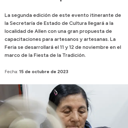
Presupuesto
La segunda edición de este evento itinerante de
Boletín Oficial
la Secretaría de Estado de Cultura llegará a la
Compras y licitaciones
localidad de Allen con una gran propuesta de
capacitaciones para artesanos y artesanas. La
Consulta de expedientes
Feria se desarrollará el 11 y 12 de noviembre en el
Consulta de pago a proveedores
marco de la Fiesta de la Tradición.
Convocatorias
Intranet
Fecha:
15 de octubre de 2023
Login