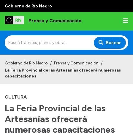
Gobierno de Río Negro
Prensa y Comunicación
Buscar
Inicio
Gobierno de Río Negro
/
Prensa y Comunicación
/
La Feria Provincial de las Artesanías ofrecerá numerosas
Institucional
capacitaciones
Autoridades
CULTURA
Referentes de prensa
La Feria Provincial de las
Archivo de noticias
Artesanías ofrecerá
numerosas capacitaciones
Transparencia