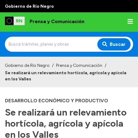
Gobierno de Río Negro
Prensa y Comunicación
Buscar
Inicio
Gobierno de Río Negro
/
Prensa y Comunicación
/
Se realizará un relevamiento hortícola, agrícola y apícola
Institucional
en los Valles
Autoridades
DESARROLLO ECONÓMICO Y PRODUCTIVO
Referentes de prensa
Se realizará un relevamiento
Archivo de noticias
hortícola, agrícola y apícola
en los Valles
Transparencia