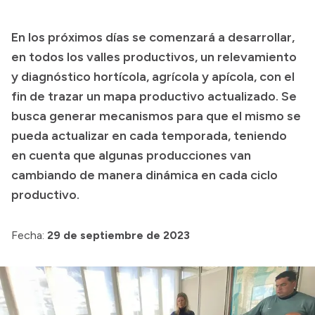
Presupuesto
En los próximos días se comenzará a desarrollar,
Boletín Oficial
en todos los valles productivos, un relevamiento
Compras y licitaciones
y diagnóstico hortícola, agrícola y apícola, con el
fin de trazar un mapa productivo actualizado. Se
Consulta de expedientes
busca generar mecanismos para que el mismo se
Consulta de pago a proveedores
pueda actualizar en cada temporada, teniendo
Convocatorias
en cuenta que algunas producciones van
Intranet
cambiando de manera dinámica en cada ciclo
Login
productivo.
Fecha:
29 de septiembre de 2023