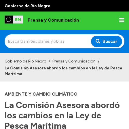
Gobierno de Río Negro
Prensa y Comunicación
Buscar
Inicio
Gobierno de Río Negro
/
Prensa y Comunicación
/
La Comisión Asesora abordó los cambios en la Ley de Pesca
Institucional
Marítima
Autoridades
AMBIENTE Y CAMBIO CLIMÁTICO
Referentes de prensa
La Comisión Asesora abordó
Archivo de noticias
los cambios en la Ley de
Pesca Marítima
Transparencia