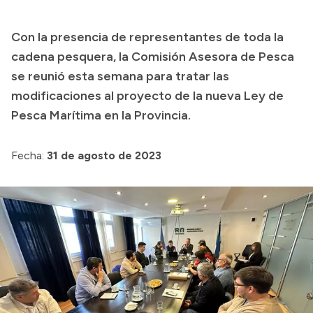
Presupuesto
Con la presencia de representantes de toda la
Boletín Oficial
cadena pesquera, la Comisión Asesora de Pesca
Compras y licitaciones
se reunió esta semana para tratar las
modificaciones al proyecto de la nueva Ley de
Consulta de expedientes
Pesca Marítima en la Provincia.
Consulta de pago a proveedores
Convocatorias
Fecha:
31 de agosto de 2023
Intranet
Login