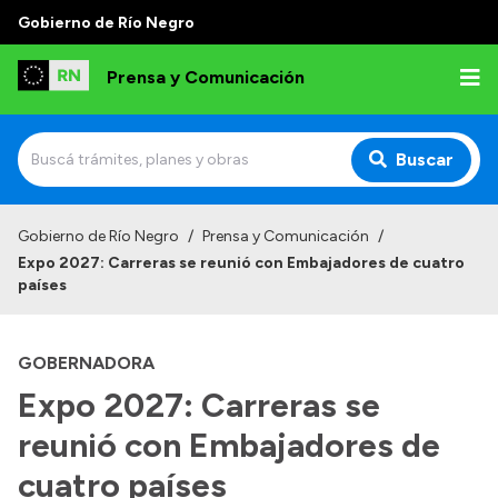
Gobierno de Río Negro
Prensa y Comunicación
Buscar
Inicio
Gobierno de Río Negro
/
Prensa y Comunicación
/
Expo 2027: Carreras se reunió con Embajadores de cuatro
Institucional
países
Autoridades
GOBERNADORA
Referentes de prensa
Expo 2027: Carreras se
Archivo de noticias
reunió con Embajadores de
cuatro países
Transparencia