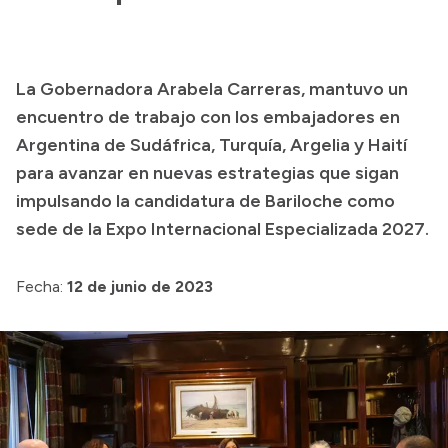
Presupuesto
Boletín Oficial
La Gobernadora Arabela Carreras, mantuvo un
Compras y licitaciones
encuentro de trabajo con los embajadores en
Consulta de expedientes
Argentina de Sudáfrica, Turquía, Argelia y Haití
Consulta de pago a proveedores
para avanzar en nuevas estrategias que sigan
impulsando la candidatura de Bariloche como
Convocatorias
sede de la Expo Internacional Especializada 2027.
Intranet
Login
Fecha:
12 de junio de 2023