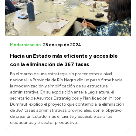
Presupuesto
Boletín Oficial
Compras y licitaciones
Consulta de expedientes
Modernización
25 de sep de 2024
Consulta de pago a proveedores
Hacia un Estado más eficiente y accesible
Convocatorias
con la eliminación de 367 tasas
Intranet
En el marco de una estrategia sin precedentes a nivel
nacional, la Provincia de Río Negro dio un paso firme hacia
Login
la modernización y simplificación de su estructura
administrativa. En su exposición ante la Legislatura, el
secretario de Asuntos Estratégicos y Planificación, Milton
Dumrauf, explicó el proyecto que contempla la eliminación
de 367 tasas administrativas provinciales, con el objetivo
de crear un Estado más eficiente y accesible para los
ciudadanos y el sector productivo.