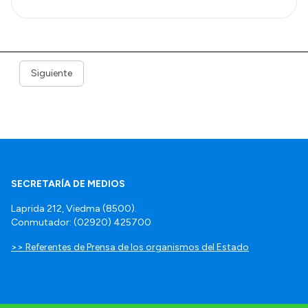
Siguiente
SECRETARÍA DE MEDIOS
Laprida 212, Viedma (8500).
Conmutador: (02920) 425700
>> Referentes de Prensa de los organismos del Estado