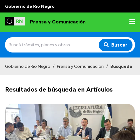
Gobierno de Río Negro
Prensa y Comunicación
Buscar
Inicio
Gobierno de Río Negro
/
Prensa y Comunicación
/
Búsqueda
Institucional
Resultados de búsqueda en Artículos
Autoridades
Referentes de prensa
Archivo de noticias
Transparencia