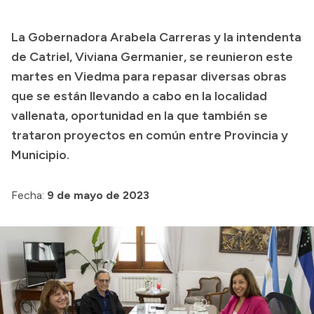
Presupuesto
La Gobernadora Arabela Carreras y la intendenta
Boletín Oficial
de Catriel, Viviana Germanier, se reunieron este
Compras y licitaciones
martes en Viedma para repasar diversas obras
que se están llevando a cabo en la localidad
Consulta de expedientes
vallenata, oportunidad en la que también se
Consulta de pago a proveedores
trataron proyectos en común entre Provincia y
Convocatorias
Municipio.
Intranet
Login
Fecha:
9 de mayo de 2023