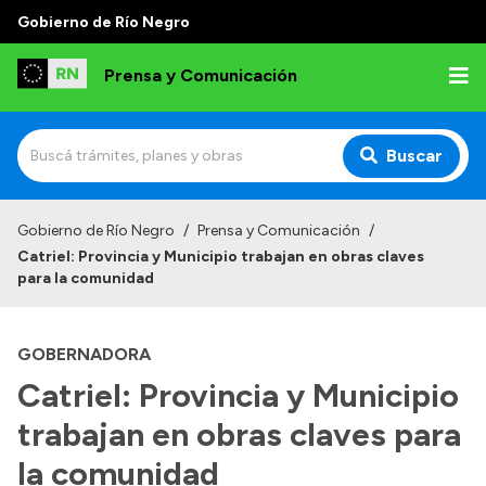
Gobierno de Río Negro
Prensa y Comunicación
Buscar
Inicio
Gobierno de Río Negro
/
Prensa y Comunicación
/
Catriel: Provincia y Municipio trabajan en obras claves
Institucional
para la comunidad
Autoridades
GOBERNADORA
Referentes de prensa
Catriel: Provincia y Municipio
Archivo de noticias
trabajan en obras claves para
la comunidad
Transparencia