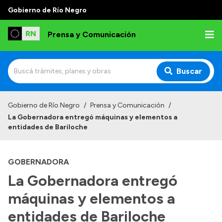
Gobierno de Río Negro
Prensa y Comunicación
Buscar
Inicio
Gobierno de Río Negro
/
Prensa y Comunicación
/
La Gobernadora entregó máquinas y elementos a
Institucional
entidades de Bariloche
Autoridades
GOBERNADORA
Referentes de prensa
La Gobernadora entregó
Archivo de noticias
máquinas y elementos a
entidades de Bariloche
Transparencia