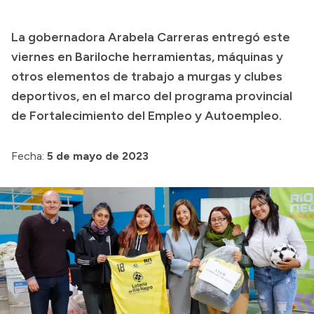
Presupuesto
La gobernadora Arabela Carreras entregó este
Boletín Oficial
viernes en Bariloche herramientas, máquinas y
Compras y licitaciones
otros elementos de trabajo a murgas y clubes
deportivos, en el marco del programa provincial
Consulta de expedientes
de Fortalecimiento del Empleo y Autoempleo.
Consulta de pago a proveedores
Convocatorias
Fecha:
5 de mayo de 2023
Intranet
Login