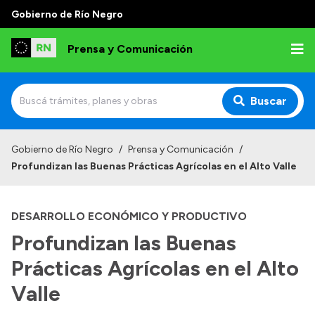
Gobierno de Río Negro
Prensa y Comunicación
Buscar
Inicio
Gobierno de Río Negro
/
Prensa y Comunicación
/
Profundizan las Buenas Prácticas Agrícolas en el Alto Valle
Institucional
Autoridades
DESARROLLO ECONÓMICO Y PRODUCTIVO
Referentes de prensa
Profundizan las Buenas
Archivo de noticias
Prácticas Agrícolas en el Alto
Valle
Transparencia