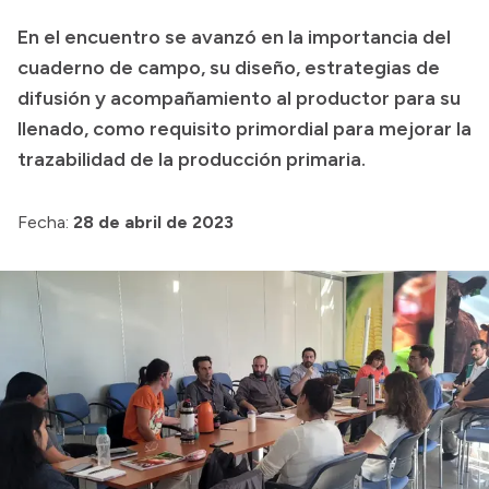
En el encuentro se avanzó en la importancia del
Presupuesto
cuaderno de campo, su diseño, estrategias de
Boletín Oficial
difusión y acompañamiento al productor para su
Compras y licitaciones
llenado, como requisito primordial para mejorar la
Consulta de expedientes
trazabilidad de la producción primaria.
Consulta de pago a proveedores
Convocatorias
Fecha:
28 de abril de 2023
Intranet
Login