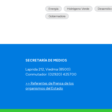
Energía
Hidrógeno Verde
Desarrollo
Gobernadora
SECRETARÍA DE MEDIOS
Laprida 212, Viedma (8500).
Conmutador: (02920) 425700
>> Referentes de Prensa de los
organismos del Estado