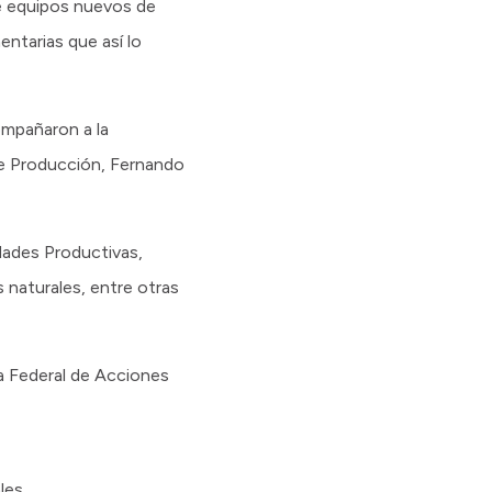
de equipos nuevos de
entarias que así lo
ompañaron a la
 de Producción, Fernando
dades Productivas,
s naturales, entre otras
a Federal de Acciones
les.