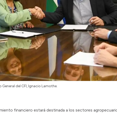
io General del CFI, Ignacio Lamothe.
ento financiero estará destinada a los sectores agropecuarios