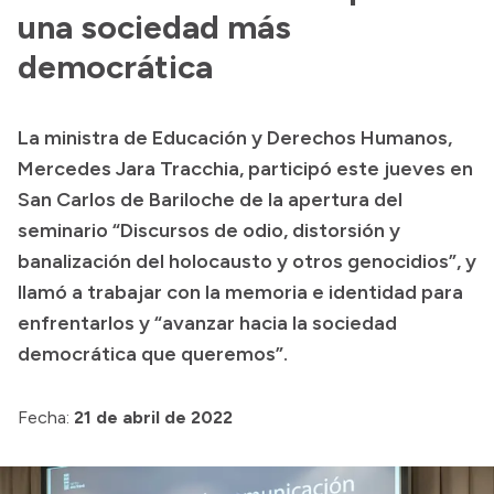
una sociedad más
Presupuesto
democrática
Boletín Oficial
Compras y licitaciones
La ministra de Educación y Derechos Humanos,
Consulta de expedientes
Mercedes Jara Tracchia, participó este jueves en
Consulta de pago a proveedores
San Carlos de Bariloche de la apertura del
Convocatorias
seminario “Discursos de odio, distorsión y
Intranet
banalización del holocausto y otros genocidios”, y
llamó a trabajar con la memoria e identidad para
Login
enfrentarlos y “avanzar hacia la sociedad
democrática que queremos”.
Fecha:
21 de abril de 2022