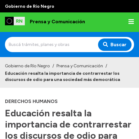
Gobierno de Río Negro
Prensa y Comunicación
Buscar
Inicio
Gobierno de Río Negro
/
Prensa y Comunicación
/
Educación resalta la importancia de contrarrestar los
Institucional
discursos de odio para una sociedad más democrática
Autoridades
DERECHOS HUMANOS
Referentes de prensa
Educación resalta la
Archivo de noticias
importancia de contrarrestar
los discursos de odio para
Transparencia