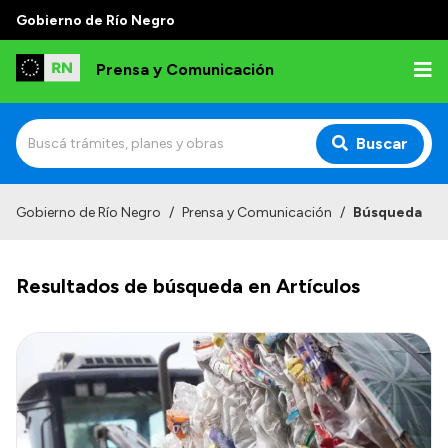
Gobierno de Río Negro
Prensa y Comunicación
Buscar
Inicio
Gobierno de Río Negro
/
Prensa y Comunicación
/
Búsqueda
Institucional
Resultados de búsqueda en Artículos
Autoridades
Referentes de prensa
Archivo de noticias
Transparencia