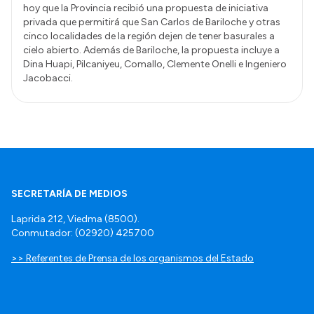
hoy que la Provincia recibió una propuesta de iniciativa
privada que permitirá que San Carlos de Bariloche y otras
cinco localidades de la región dejen de tener basurales a
cielo abierto. Además de Bariloche, la propuesta incluye a
Dina Huapi, Pilcaniyeu, Comallo, Clemente Onelli e Ingeniero
Jacobacci.
SECRETARÍA DE MEDIOS
Laprida 212, Viedma (8500).
Conmutador: (02920) 425700
>> Referentes de Prensa de los organismos del Estado