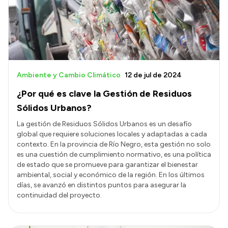
Presupuesto
Boletín Oficial
Compras y licitaciones
Consulta de expedientes
Ambiente y Cambio Climático
12 de jul de 2024
Consulta de pago a proveedores
¿Por qué es clave la Gestión de Residuos
Convocatorias
Sólidos Urbanos?
Intranet
La gestión de Residuos Sólidos Urbanos es un desafío
global que requiere soluciones locales y adaptadas a cada
Login
contexto. En la provincia de Río Negro, esta gestión no solo
es una cuestión de cumplimiento normativo, es una política
de estado que se promueve para garantizar el bienestar
ambiental, social y económico de la región. En los últimos
días, se avanzó en distintos puntos para asegurar la
continuidad del proyecto.