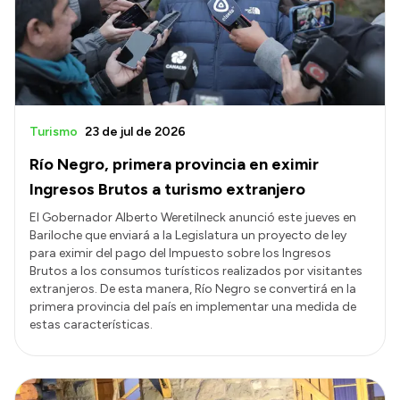
Presupuesto
Boletín Oficial
Compras y licitaciones
Consulta de expedientes
Turismo
23 de jul de 2026
Consulta de pago a proveedores
Río Negro, primera provincia en eximir
Convocatorias
Ingresos Brutos a turismo extranjero
Intranet
El Gobernador Alberto Weretilneck anunció este jueves en
Bariloche que enviará a la Legislatura un proyecto de ley
Login
para eximir del pago del Impuesto sobre los Ingresos
Brutos a los consumos turísticos realizados por visitantes
extranjeros. De esta manera, Río Negro se convertirá en la
primera provincia del país en implementar una medida de
estas características.