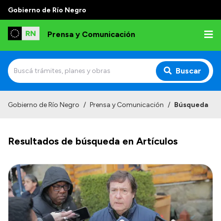
Gobierno de Río Negro
Prensa y Comunicación
Buscar
Inicio
Gobierno de Río Negro
/
Prensa y Comunicación
/
Búsqueda
Institucional
Resultados de búsqueda en Artículos
Autoridades
Referentes de prensa
Archivo de noticias
Transparencia