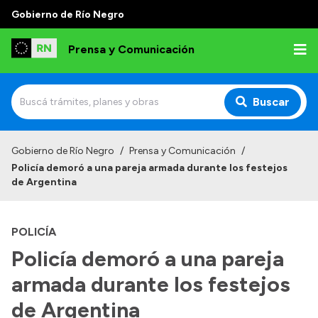
Gobierno de Río Negro
Prensa y Comunicación
Buscar
Inicio
Gobierno de Río Negro
/
Prensa y Comunicación
/
Policía demoró a una pareja armada durante los festejos
Institucional
de Argentina
Autoridades
POLICÍA
Referentes de prensa
Policía demoró a una pareja
Archivo de noticias
armada durante los festejos
de Argentina
Transparencia