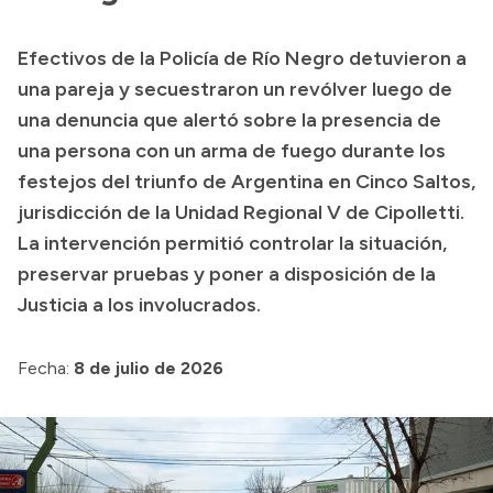
Presupuesto
Efectivos de la Policía de Río Negro detuvieron a
Boletín Oficial
una pareja y secuestraron un revólver luego de
Compras y licitaciones
una denuncia que alertó sobre la presencia de
una persona con un arma de fuego durante los
Consulta de expedientes
festejos del triunfo de Argentina en Cinco Saltos,
Consulta de pago a proveedores
jurisdicción de la Unidad Regional V de Cipolletti.
Convocatorias
La intervención permitió controlar la situación,
Intranet
preservar pruebas y poner a disposición de la
Login
Justicia a los involucrados.
Fecha:
8 de julio de 2026