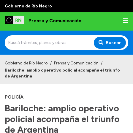
Gobierno de Río Negro
Prensa y Comunicación
Buscar
Inicio
Gobierno de Río Negro
/
Prensa y Comunicación
/
Bariloche: amplio operativo policial acompaña el triunfo
Institucional
de Argentina
Autoridades
POLICÍA
Referentes de prensa
Bariloche: amplio operativo
Archivo de noticias
policial acompaña el triunfo
de Argentina
Transparencia