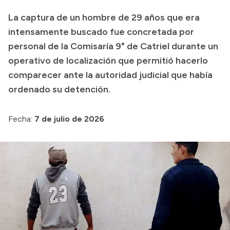
La captura de un hombre de 29 años que era
Presupuesto
intensamente buscado fue concretada por
Boletín Oficial
personal de la Comisaría 9° de Catriel durante un
Compras y licitaciones
operativo de localización que permitió hacerlo
Consulta de expedientes
comparecer ante la autoridad judicial que había
Consulta de pago a proveedores
ordenado su detención.
Convocatorias
Fecha:
7 de julio de 2026
Intranet
Login