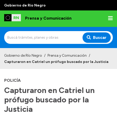
Gobierno de Río Negro
Prensa y Comunicación
Buscar
Inicio
Gobierno de Río Negro
/
Prensa y Comunicación
/
Capturaron en Catriel un prófugo buscado por la Justicia
Institucional
Autoridades
POLICÍA
Referentes de prensa
Capturaron en Catriel un
Archivo de noticias
prófugo buscado por la
Justicia
Transparencia