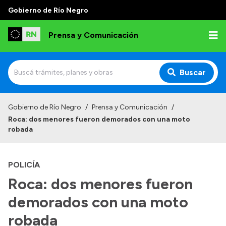
Gobierno de Río Negro
Prensa y Comunicación
Buscar
Inicio
Gobierno de Río Negro
/
Prensa y Comunicación
/
Roca: dos menores fueron demorados con una moto
Institucional
robada
Autoridades
POLICÍA
Referentes de prensa
Roca: dos menores fueron
Archivo de noticias
demorados con una moto
robada
Transparencia