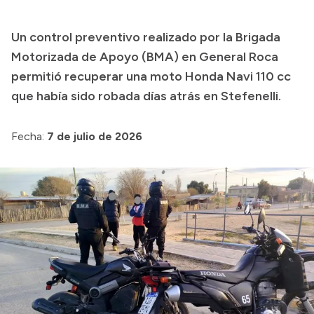
Presupuesto
Un control preventivo realizado por la Brigada
Boletín Oficial
Motorizada de Apoyo (BMA) en General Roca
Compras y licitaciones
permitió recuperar una moto Honda Navi 110 cc
que había sido robada días atrás en Stefenelli.
Consulta de expedientes
Consulta de pago a proveedores
Fecha:
7 de julio de 2026
Convocatorias
Intranet
Login