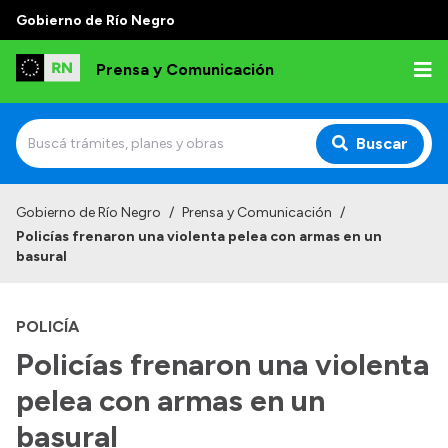
Gobierno de Río Negro
Prensa y Comunicación
Buscar
Inicio
Gobierno de Río Negro
/
Prensa y Comunicación
/
Policías frenaron una violenta pelea con armas en un
Institucional
basural
Autoridades
POLICÍA
Referentes de prensa
Policías frenaron una violenta
Archivo de noticias
pelea con armas en un
basural
Transparencia