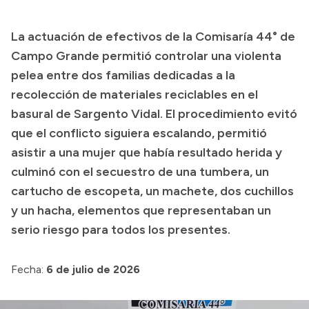
Presupuesto
La actuación de efectivos de la Comisaría 44° de
Boletín Oficial
Campo Grande permitió controlar una violenta
Compras y licitaciones
pelea entre dos familias dedicadas a la
recolección de materiales reciclables en el
Consulta de expedientes
basural de Sargento Vidal. El procedimiento evitó
Consulta de pago a proveedores
que el conflicto siguiera escalando, permitió
Convocatorias
asistir a una mujer que había resultado herida y
Intranet
culminó con el secuestro de una tumbera, un
Login
cartucho de escopeta, un machete, dos cuchillos
y un hacha, elementos que representaban un
serio riesgo para todos los presentes.
Fecha:
6 de julio de 2026