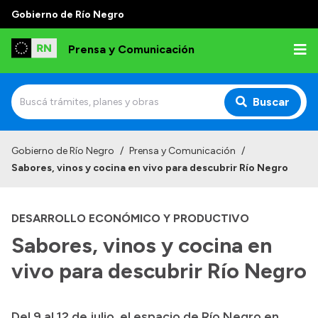
Gobierno de Río Negro
Prensa y Comunicación
Buscar
Inicio
Gobierno de Río Negro
/
Prensa y Comunicación
/
Sabores, vinos y cocina en vivo para descubrir Río Negro
Institucional
Autoridades
DESARROLLO ECONÓMICO Y PRODUCTIVO
Referentes de prensa
Sabores, vinos y cocina en
Archivo de noticias
vivo para descubrir Río Negro
Del 9 al 12 de julio, el espacio de Río Negro en
Transparencia