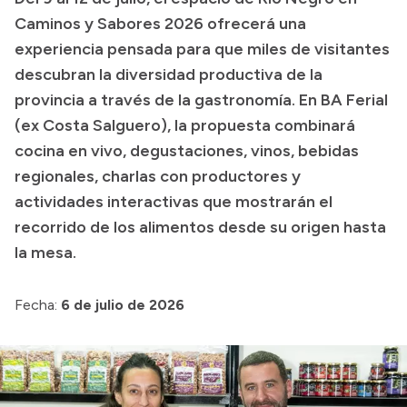
Caminos y Sabores 2026 ofrecerá una
Presupuesto
experiencia pensada para que miles de visitantes
Boletín Oficial
descubran la diversidad productiva de la
Compras y licitaciones
provincia a través de la gastronomía. En BA Ferial
(ex Costa Salguero), la propuesta combinará
Consulta de expedientes
cocina en vivo, degustaciones, vinos, bebidas
Consulta de pago a proveedores
regionales, charlas con productores y
Convocatorias
actividades interactivas que mostrarán el
Intranet
recorrido de los alimentos desde su origen hasta
Login
la mesa.
Fecha:
6 de julio de 2026