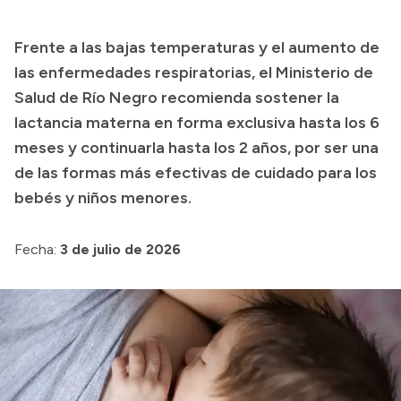
Presupuesto
Frente a las bajas temperaturas y el aumento de
Boletín Oficial
las enfermedades respiratorias, el Ministerio de
Compras y licitaciones
Salud de Río Negro recomienda sostener la
lactancia materna en forma exclusiva hasta los 6
Consulta de expedientes
meses y continuarla hasta los 2 años, por ser una
Consulta de pago a proveedores
de las formas más efectivas de cuidado para los
Convocatorias
bebés y niños menores.
Intranet
Login
Fecha:
3 de julio de 2026