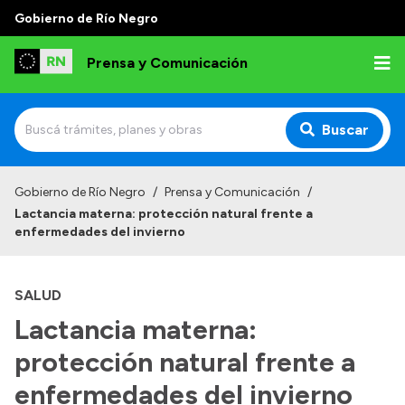
Gobierno de Río Negro
Prensa y Comunicación
Buscar
Inicio
Gobierno de Río Negro
/
Prensa y Comunicación
/
Lactancia materna: protección natural frente a
Institucional
enfermedades del invierno
Autoridades
SALUD
Referentes de prensa
Lactancia materna:
Archivo de noticias
protección natural frente a
enfermedades del invierno
Transparencia