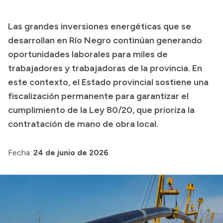
Presupuesto
Las grandes inversiones energéticas que se
Boletín Oficial
desarrollan en Río Negro continúan generando
Compras y licitaciones
oportunidades laborales para miles de
trabajadores y trabajadoras de la provincia. En
Consulta de expedientes
este contexto, el Estado provincial sostiene una
Consulta de pago a proveedores
fiscalización permanente para garantizar el
Convocatorias
cumplimiento de la Ley 80/20, que prioriza la
Intranet
contratación de mano de obra local.
Login
Fecha:
24 de junio de 2026