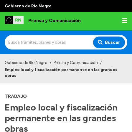
Gobierno de Río Negro
Prensa y Comunicación
Buscar
Inicio
Gobierno de Río Negro
/
Prensa y Comunicación
/
Empleo local y fiscalización permanente en las grandes
Institucional
obras
Autoridades
TRABAJO
Referentes de prensa
Empleo local y fiscalización
Archivo de noticias
permanente en las grandes
obras
Transparencia