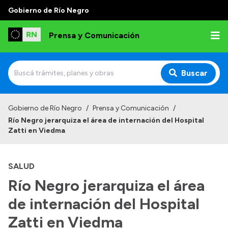
Gobierno de Río Negro
Prensa y Comunicación
Buscar
Inicio
Gobierno de Río Negro
/
Prensa y Comunicación
/
Río Negro jerarquiza el área de internación del Hospital
Institucional
Zatti en Viedma
Autoridades
SALUD
Referentes de prensa
Río Negro jerarquiza el área
Archivo de noticias
de internación del Hospital
Zatti en Viedma
Transparencia