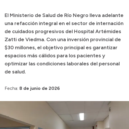
Presupuesto
El Ministerio de Salud de Río Negro lleva adelante
Boletín Oficial
una refacción integral en el sector de internación
Compras y licitaciones
de cuidados progresivos del Hospital Artémides
Zatti de Viedma. Con una inversión provincial de
Consulta de expedientes
$30 millones, el objetivo principal es garantizar
Consulta de pago a proveedores
espacios más cálidos para los pacientes y
Convocatorias
optimizar las condiciones laborales del personal
Intranet
de salud.
Login
Fecha:
8 de junio de 2026