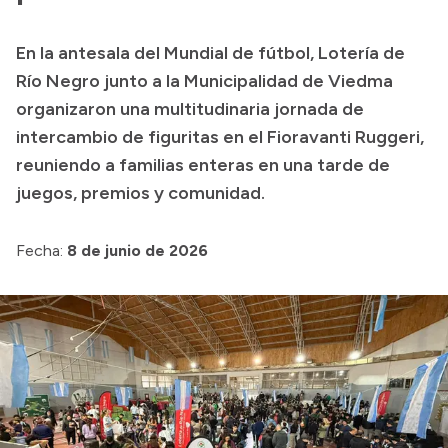
Presupuesto
En la antesala del Mundial de fútbol, Lotería de
Boletín Oficial
Río Negro junto a la Municipalidad de Viedma
Compras y licitaciones
organizaron una multitudinaria jornada de
intercambio de figuritas en el Fioravanti Ruggeri,
Consulta de expedientes
reuniendo a familias enteras en una tarde de
Consulta de pago a proveedores
juegos, premios y comunidad.
Convocatorias
Intranet
Fecha:
8 de junio de 2026
Login