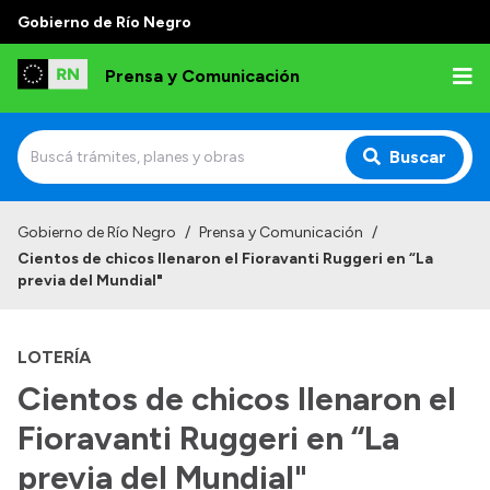
Gobierno de Río Negro
Prensa y Comunicación
Buscar
Inicio
Gobierno de Río Negro
/
Prensa y Comunicación
/
Cientos de chicos llenaron el Fioravanti Ruggeri en “La
Institucional
previa del Mundial"
Autoridades
LOTERÍA
Referentes de prensa
Cientos de chicos llenaron el
Archivo de noticias
Fioravanti Ruggeri en “La
previa del Mundial"
Transparencia