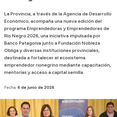
Presupuesto
La Provincia, a través de la Agencia de Desarrollo
Boletín Oficial
Económico, acompaña una nueva edición del
Compras y licitaciones
programa Emprendedoras y Emprendedores de
Río Negro 2026, una iniciativa impulsada por
Consulta de expedientes
Banco Patagonia junto a Fundación Nobleza
Consulta de pago a proveedores
Obliga y diversas instituciones provinciales,
Convocatorias
destinada a fortalecer el ecosistema
Intranet
emprendedor rionegrino mediante capacitación,
Login
mentorías y acceso a capital semilla.
Fecha:
6 de junio de 2026