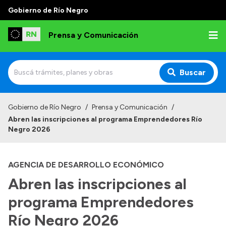
Gobierno de Río Negro
Prensa y Comunicación
Buscar
Inicio
Gobierno de Río Negro
/
Prensa y Comunicación
/
Abren las inscripciones al programa Emprendedores Río
Institucional
Negro 2026
Autoridades
AGENCIA DE DESARROLLO ECONÓMICO
Referentes de prensa
Abren las inscripciones al
Archivo de noticias
programa Emprendedores
Río Negro 2026
Transparencia