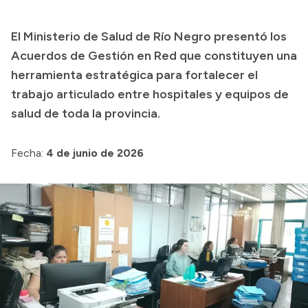
Presupuesto
El Ministerio de Salud de Río Negro presentó los
Boletín Oficial
Acuerdos de Gestión en Red que constituyen una
Compras y licitaciones
herramienta estratégica para fortalecer el
trabajo articulado entre hospitales y equipos de
Consulta de expedientes
salud de toda la provincia.
Consulta de pago a proveedores
Convocatorias
Fecha:
4 de junio de 2026
Intranet
Login