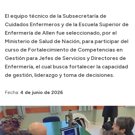
Presupuesto
El equipo técnico de la Subsecretaría de
Boletín Oficial
Cuidados Enfermeros y de la Escuela Superior de
Compras y licitaciones
Enfermería de Allen fue seleccionado, por el
Ministerio de Salud de Nación, para participar del
Consulta de expedientes
curso de Fortalecimiento de Competencias en
Consulta de pago a proveedores
Gestión para Jefes de Servicios y Directores de
Convocatorias
Enfermería, el cual busca fortalecer la capacidad
Intranet
de gestión, liderazgo y toma de decisiones.
Login
Fecha:
4 de junio de 2026