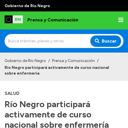
Gobierno de Río Negro
Prensa y Comunicación
Buscar
Inicio
Gobierno de Río Negro
/
Prensa y Comunicación
/
Río Negro participará activamente de curso nacional
Institucional
sobre enfermería
Autoridades
SALUD
Referentes de prensa
Río Negro participará
Archivo de noticias
activamente de curso
nacional sobre enfermería
Transparencia