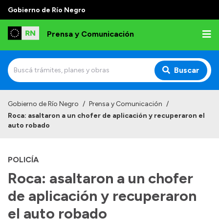
Gobierno de Río Negro
Prensa y Comunicación
Buscar
Inicio
Gobierno de Río Negro
/
Prensa y Comunicación
/
Roca: asaltaron a un chofer de aplicación y recuperaron el
Institucional
auto robado
Autoridades
POLICÍA
Referentes de prensa
Roca: asaltaron a un chofer
Archivo de noticias
de aplicación y recuperaron
el auto robado
Transparencia