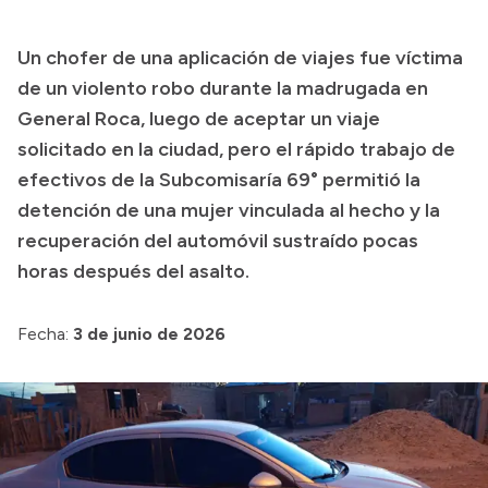
Presupuesto
Un chofer de una aplicación de viajes fue víctima
Boletín Oficial
de un violento robo durante la madrugada en
Compras y licitaciones
General Roca, luego de aceptar un viaje
solicitado en la ciudad, pero el rápido trabajo de
Consulta de expedientes
efectivos de la Subcomisaría 69° permitió la
Consulta de pago a proveedores
detención de una mujer vinculada al hecho y la
Convocatorias
recuperación del automóvil sustraído pocas
Intranet
horas después del asalto.
Login
Fecha:
3 de junio de 2026