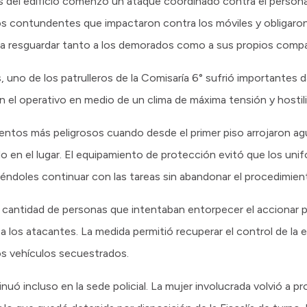
es del edificio comenzó un ataque coordinado contra el personal
ntos contundentes que impactaron contra los móviles y obligaro
ra resguardar tanto a los demorados como a sus propios comp
o de los patrulleros de la Comisaría 6° sufrió importantes da
n el operativo en medio de un clima de máxima tensión y hostil
ntos más peligrosos cuando desde el primer piso arrojaron agu
o en el lugar. El equipamiento de protección evitó que los uni
éndoles continuar con las tareas sin abandonar el procedimien
a cantidad de personas que intentaban entorpecer el accionar pol
 los atacantes. La medida permitió recuperar el control de la e
los vehículos secuestrados.
ntinuó incluso en la sede policial. La mujer involucrada volvió a p