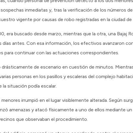
das, cuando personal de prevención detectó a los dos menores
sospechas inmediatas y, tras la verificación de los números de
uestro vigente por causas de robo registradas en la ciudad d
, era buscado desde marzo, mientras que la otra, una Bajaj Ro
ías antes. Con esa información, los efectivos avanzaron con 
s para continuar con las actuaciones correspondientes.
 drásticamente de escenario en cuestión de minutos. Mientras
arias personas en los pasillos y escaleras del complejo habitaci
e la situación podía escalar.
menores irrumpió en el lugar visiblemente alterada. Según surg
lanzó amenazas y atacó físicamente a uno de ellos mediante un 
 vecinos que observaban el procedimiento.