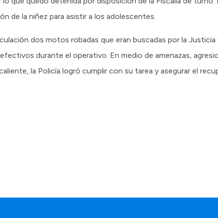
 lo que quedó detenida por disposición de la Fiscalía de turno. 
n de la niñez para asistir a los adolescentes.
rculación dos motos robadas que eran buscadas por la Justicia y
s efectivos durante el operativo. En medio de amenazas, agresio
liente, la Policía logró cumplir con su tarea y asegurar el rec