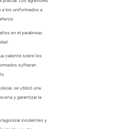
 policial. Los agresores
n a los uniformados a
añeros.
ños en el parabrisas.
idad.
a caliente sobre los
formados sufrieran
to.
icial, se utilizó una
scena y garantizar la
rotagonizar incidentes y