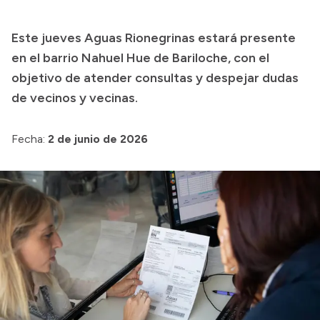
Presupuesto
Este jueves Aguas Rionegrinas estará presente
Boletín Oficial
en el barrio Nahuel Hue de Bariloche, con el
Compras y licitaciones
objetivo de atender consultas y despejar dudas
de vecinos y vecinas.
Consulta de expedientes
Consulta de pago a proveedores
Fecha:
2 de junio de 2026
Convocatorias
Intranet
Login