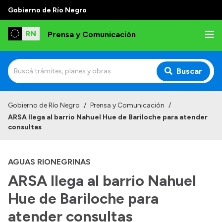
Gobierno de Río Negro
Prensa y Comunicación
Buscar
Inicio
Gobierno de Río Negro
/
Prensa y Comunicación
/
ARSA llega al barrio Nahuel Hue de Bariloche para atender
Institucional
consultas
Autoridades
AGUAS RIONEGRINAS
Referentes de prensa
ARSA llega al barrio Nahuel
Archivo de noticias
Hue de Bariloche para
atender consultas
Transparencia