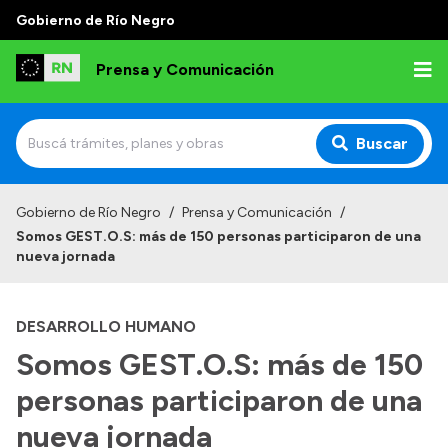
Gobierno de Río Negro
Prensa y Comunicación
Buscar
Inicio
Gobierno de Río Negro
/
Prensa y Comunicación
/
Somos GEST.O.S: más de 150 personas participaron de una
Institucional
nueva jornada
Autoridades
DESARROLLO HUMANO
Referentes de prensa
Somos GEST.O.S: más de 150
Archivo de noticias
personas participaron de una
nueva jornada
Transparencia