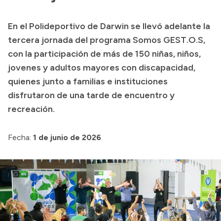
Presupuesto
En el Polideportivo de Darwin se llevó adelante la
Boletín Oficial
tercera jornada del programa Somos GEST.O.S,
Compras y licitaciones
con la participación de más de 150 niñas, niños,
jovenes y adultos mayores con discapacidad,
Consulta de expedientes
quienes junto a familias e instituciones
Consulta de pago a proveedores
disfrutaron de una tarde de encuentro y
Convocatorias
recreación.
Intranet
Login
Fecha:
1 de junio de 2026